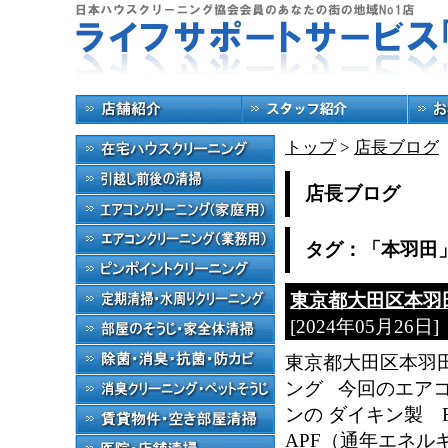
トップ
>
店長ブログ
店長ブログ
タグ：「本羽田
東京都大田区本羽田
[2024年05月26日]
東京都大田区本羽田 
ング 今回のエア
ンの ダイキン製 
APF（通年エネル