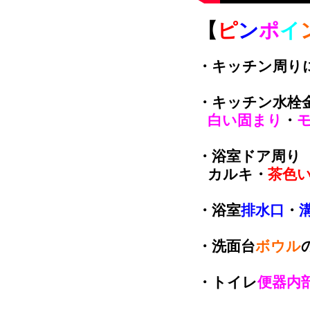
【
ピ
ン
ポ
イ
・キッチン周り
・キッチン水栓
白い固まり
・
・浴室ドア周り
カルキ・
茶色
・浴室
排水口
・
・洗面台
ボウル
・トイレ
便器内