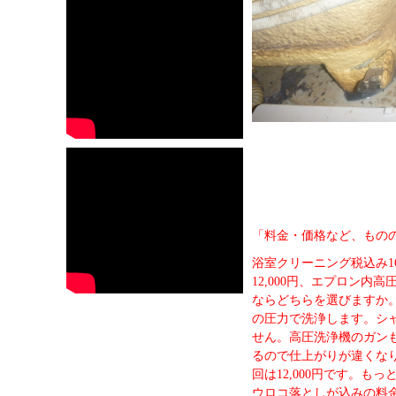
「料金・価格など、もの
浴室クリーニング税込み1
12,000円、エプロン内
ならどちらを選びますか
の圧力で洗浄します。シ
せん。高圧洗浄機のガン
るので仕上がりが違くな
回は12,000円です。も
ウロコ落としが込みの料