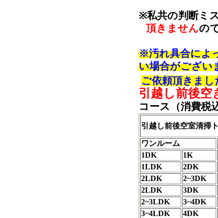
※私共の判断ミ
頂きません
の
※汚れ具合によ
い場合がござい
ご依頼頂きまし
引越し前後空
コース（消費税
引越し前後空室清掃
ワンルーム
1DK
1K
1LDK
2DK
2LDK
2~3DK
2LDK
3DK
2~3LDK
3~4DK
3~4LDK
4DK