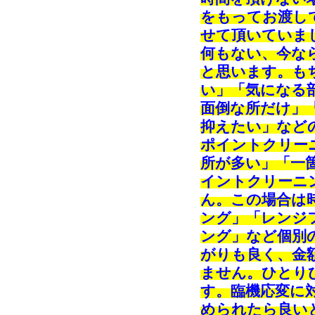
をもってお渡し
せて頂いていま
何もない、今な
と思います。も
い」「気になる
面倒な所だけ」
抑えたい」など
ポイントクリー
所が多い」「一
イントクリーニ
ん。この場合は
ング」「レンジ
ング」など個別
がりも良く、金
ません。ひとり
す。臨機応変に
められたら良い