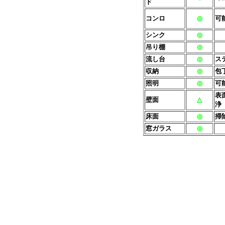
ド
コンロ
◎
可
シンク
◎
吊り棚
◎
流し台
◎
ス
収納
◎
包
照明
◎
可
表
壁面
△
浄
床面
◎
掃
窓ガラス
◎