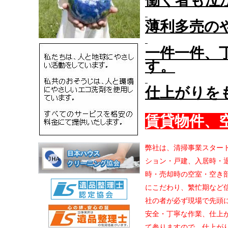
働く者も泣
薄利多売の
一件一件、
す。
仕上がりを
賃貸物件、
弊社は、清掃事業スター
ション・戸建、
入居時・
時・売却時の空室・空き
にこだわり、繁忙期など
社の者が必ず現場で先頭
安全・丁寧な作業、仕上
て参りますので、仕上が