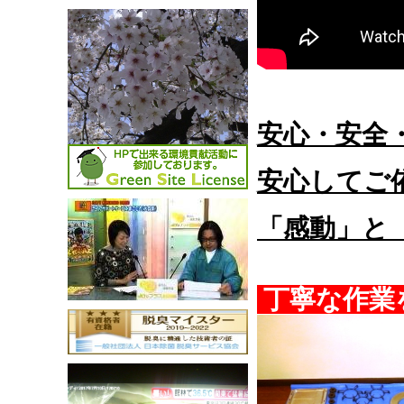
安
心・安全
安心してご
「感動」と
丁寧な作業