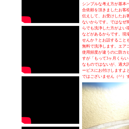
シンプルな考え方が基本
合依頼を頂きましたお客
伝えして、お受けしたお
ないからです。ではなぜ
らでも洗浄した方がよい
などがあるからです。現
せんか？とお話すること
無料で洗浄します。エア
使用頻度が違うのに防カ
すが「もって3ヶ月くら
なものではないが、過大
ービスにお付けしますよ
ではございません（^^）