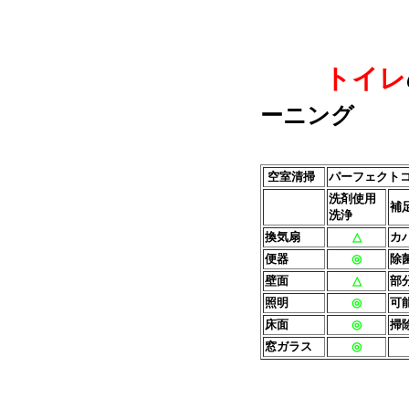
トイレ
ーニング
空室清掃
パーフェクト
洗剤使用
補
洗浄
換気扇
△
カ
便器
◎
除
壁面
△
部
照明
◎
可
床面
◎
掃
窓ガラス
◎