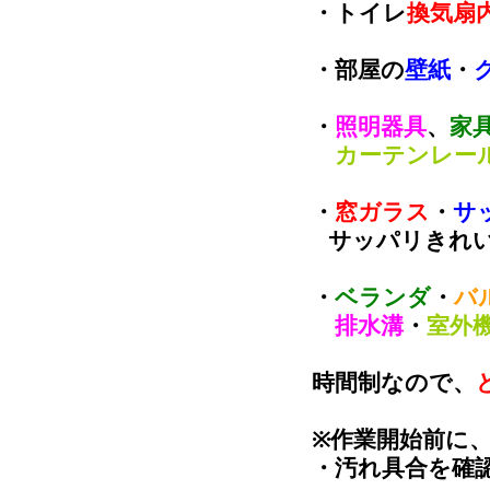
・トイレ
換気扇
・部屋の
壁紙
・
・
照明器具
、
家
カーテンレー
・
窓ガラス
・
サ
サッパリきれい
・
ベランダ
・
バ
排水溝
・
室外
時間制なので、
※作業開始前に
・汚れ具合を確