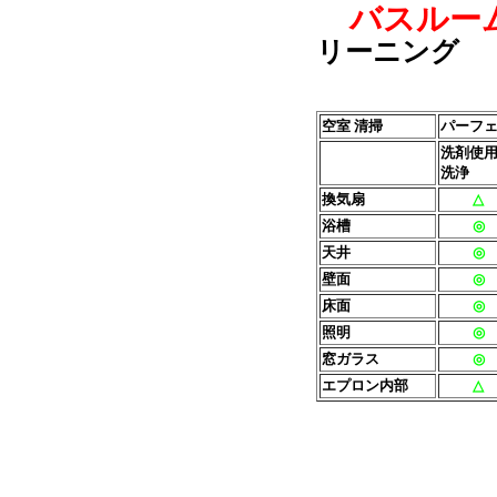
バスルー
リーニング
空室 清掃
パーフ
洗剤使
洗浄
換気扇
△
浴槽
◎
天井
◎
壁面
◎
床面
◎
照明
◎
窓ガラス
◎
エプロン内部
△