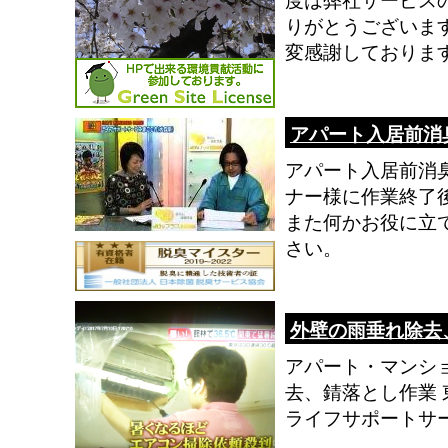
度は弊社サービス
りがとうございま
変感謝しております。
アパート入居前消
アパート入居前消
ナー様に作業終了
また何かお役に立
さい。
外壁の雨垂れ除去
アパート・マンシ
去、錆落とし作業
ライフサポートサ