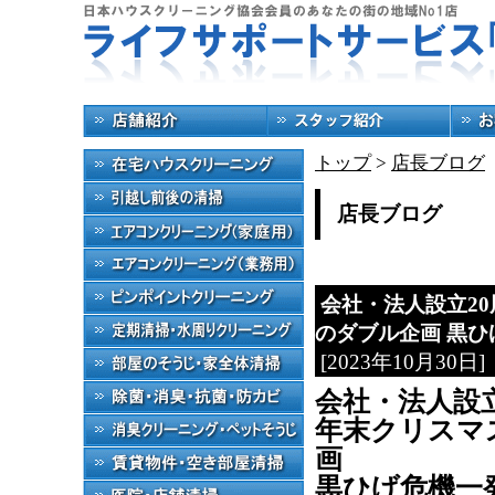
トップ
>
店長ブログ
店長ブログ
会社・法人設立2
のダブル企画 黒ひ
[2023年10月30日]
会社・法人設立
年末クリスマ
画
黒ひげ危機一