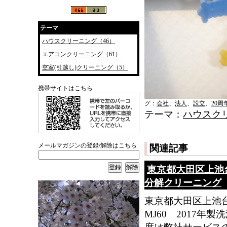
テーマ
ハウスクリーニング（46）
エアコンクリーニング（61）
空室(引越し)クリーニング（5）
携帯サイトはこちら
グ：
会社
、
法人
、
設立
、
20周
テーマ：
ハウスク
メールマガジンの登録/解除はこちら
関連記事
東京都大田区上池台
分解クリーニング
東京都大田区上池台
MJ60 2017年製洗濯